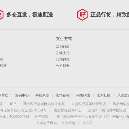
多仓直发，极速配送
正品行货，精致
支付方式
货到付款
在线支付
询
分期付款
标准
公司转账
家帮助
|
营销中心
|
手机京东
|
友情链接
|
销售联盟
|
京东社区
|
风险监
4号
|
ICP
|
药品医疗器械网络服务备案
|
自营医疗器械经营资质
|
药品网络
可证编号新出网证(京)字150号
|
出版物经营许可证
|
违法和不良信息举报电话：40
线：4006067733
经营证照
|
医疗器械第三方平台备案凭证（京）网械平台备字（
京东旗下网站：
京东钱包
|
京东云