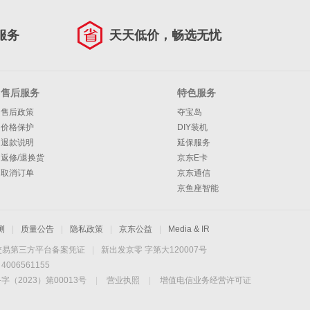
服务
天天低价，畅选无忧
售后服务
特色服务
售后政策
夺宝岛
价格保护
DIY装机
退款说明
延保服务
返修/退换货
京东E卡
取消订单
京东通信
京鱼座智能
测
|
质量公告
|
隐私政策
|
京东公益
|
Media & IR
交易第三方平台备案凭证
|
新出发京零 字第大120007号
06561155
2023）第00013号
|
营业执照
|
增值电信业务经营许可证