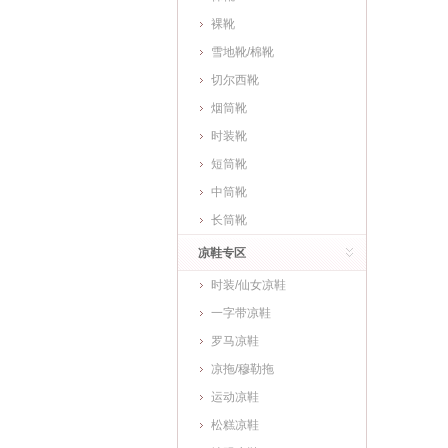
裸靴
雪地靴/棉靴
切尔西靴
烟筒靴
时装靴
短筒靴
中筒靴
长筒靴
凉鞋专区
时装/仙女凉鞋
一字带凉鞋
罗马凉鞋
凉拖/穆勒拖
运动凉鞋
松糕凉鞋