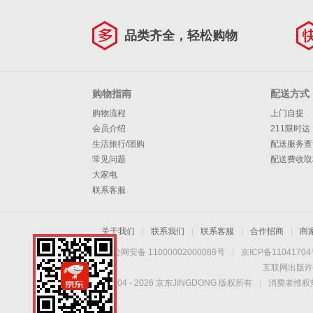
品类齐全，轻松购物
购物指南
配送方式
购物流程
上门自提
会员介绍
211限时达
生活旅行/团购
配送服务查
常见问题
配送费收取
大家电
联系客服
关于我们
|
联系我们
|
联系客服
|
合作招商
|
商
京公网安备 11000002000088号
|
京ICP备1104170
互联网出版许
Copyright © 2004 -
2026
京东JINGDONG 版权所有
|
消费者维权热
轻轻一扫，惊喜到
了。