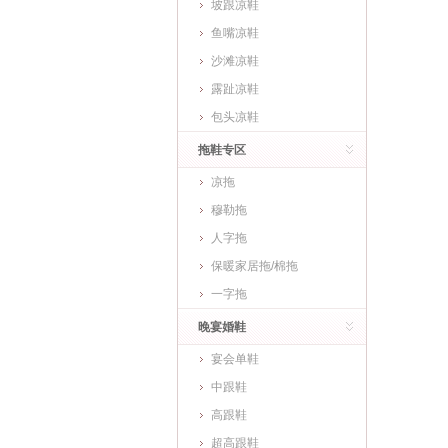
坡跟凉鞋
鱼嘴凉鞋
沙滩凉鞋
露趾凉鞋
包头凉鞋
拖鞋专区
凉拖
穆勒拖
人字拖
保暖家居拖/棉拖
一字拖
晚宴婚鞋
宴会单鞋
中跟鞋
高跟鞋
超高跟鞋