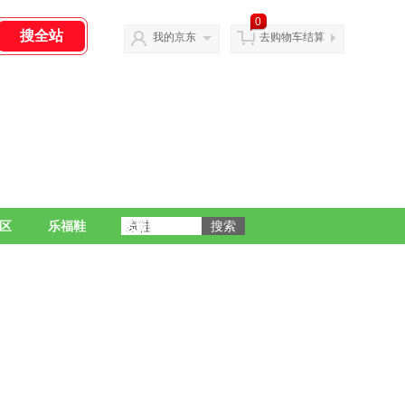
0
我的京东
去购物车结算
区
乐福鞋
老爹鞋