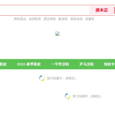
男鞋新品
休闲鞋男
爱步男鞋
帆布鞋
商务休闲
老爹鞋
季新款
2022-春季新款
一字带凉鞋
罗马凉鞋
拖鞋专
努力加载中，请稍后...
努力加载中，请稍后...