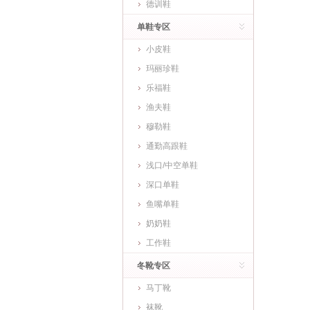
德训鞋
单鞋专区
小皮鞋
玛丽珍鞋
乐福鞋
渔夫鞋
穆勒鞋
通勤高跟鞋
浅口/中空单鞋
深口单鞋
鱼嘴单鞋
奶奶鞋
工作鞋
冬靴专区
马丁靴
袜靴